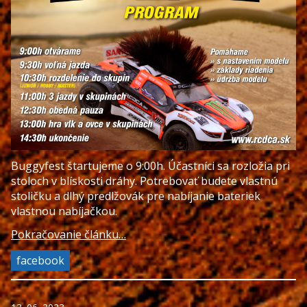
Buggyfest štartujeme o 9:00h. Účastníci sa rozložia pri
stoloch v blískosti dráhy. Potrebovať budete vlastnú
stoličku a dlhý predlžovák pre nabíjanie bateriek
vlastnou nabíjačkou.
Pokračovanie článku…
facebook